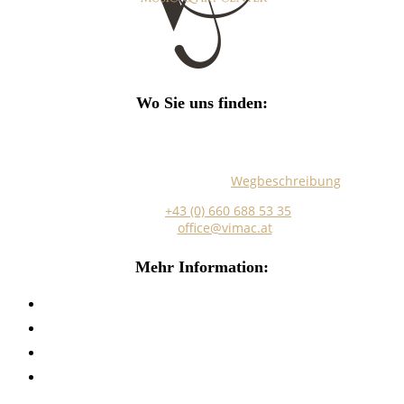
Wo Sie uns finden:
Marokkanergasse 5/Stiege 5/EG Top 17
A-1030 Wien
Hier finden Sie eine genaue
Wegbeschreibung
.
Telefon:
+43 (0) 660 688 53 35
E-Mail:
office@vimac.at
Mehr Information:
Impressum
Datenschutz
Musikunterricht AGB´s
Stornobedingungen Miete