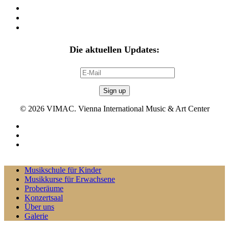
Datenschutz
Musikunterricht AGB´s
Stornobedingungen Miete
Die aktuellen Updates:
E-Mail:
© 2026 VIMAC. Vienna International Music & Art Center
twitter
facebook
instagram
Close
Musikschule für Kinder
Menu
Musikkurse für Erwachsene
Proberäume
Konzertsaal
Über uns
Galerie