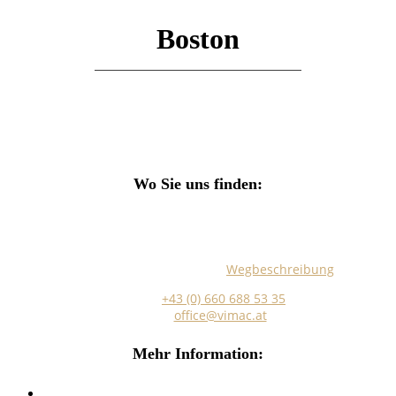
Search
Boston
Wo Sie uns finden:
Marokkanergasse 5/Stiege 5/EG Top 17
A-1030 Wien
Hier finden Sie eine genaue
Wegbeschreibung
.
Telefon:
+43 (0) 660 688 53 35
E-Mail:
office@vimac.at
Mehr Information:
Impressum