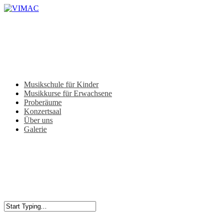
Skip
to
main
content
Menu
Musikschule für Kinder
Musikkurse für Erwachsene
Proberäume
Konzertsaal
Über uns
Galerie
Close