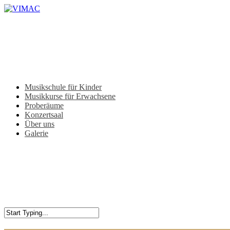
Skip
to
main
content
Menu
Musikschule für Kinder
Musikkurse für Erwachsene
Proberäume
Konzertsaal
Über uns
Galerie
Close