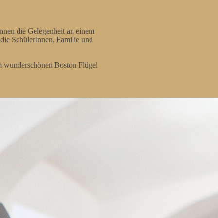
nnen die Gelegenheit an einem
die SchülerInnen, Familie und
em wunderschönen Boston Flügel