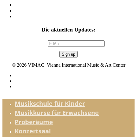
Datenschutz
Musikunterricht AGB´s
Stornobedingungen Miete
Die aktuellen Updates:
E-Mail:
© 2026 VIMAC. Vienna International Music & Art Center
twitter
facebook
instagram
Musikschule für Kinder
Musikkurse für Erwachsene
Proberäume
Konzertsaal