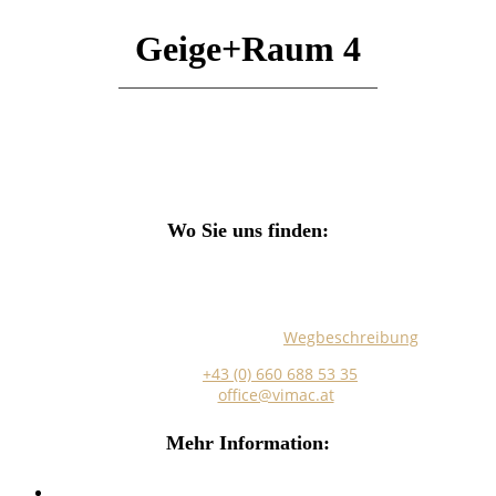
Search
Geige+Raum 4
Wo Sie uns finden:
Marokkanergasse 5/Stiege 5/EG Top 17
A-1030 Wien
Hier finden Sie eine genaue
Wegbeschreibung
.
Telefon:
+43 (0) 660 688 53 35
E-Mail:
office@vimac.at
Mehr Information:
Impressum