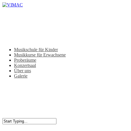
Skip
to
Close
main
Menu
content
Menu
Musikschule für Kinder
Musikkurse für Erwachsene
Proberäume
Konzertsaal
Über uns
Galerie
Close