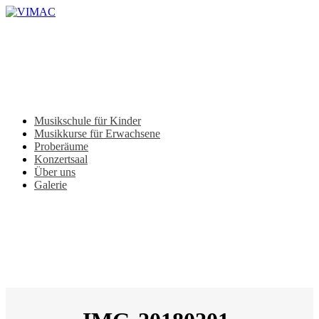
Skip
to
main
content
Menu
Musikschule für Kinder
Musikkurse für Erwachsene
Proberäume
Konzertsaal
Über uns
Galerie