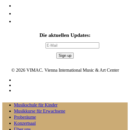
Datenschutz
Musikunterricht AGB´s
Stornobedingungen Miete
Die aktuellen Updates:
E-Mail:
© 2026 VIMAC. Vienna International Music & Art Center
twitter
facebook
instagram
Close
Musikschule für Kinder
Menu
Musikkurse für Erwachsene
Proberäume
Konzertsaal
Über uns