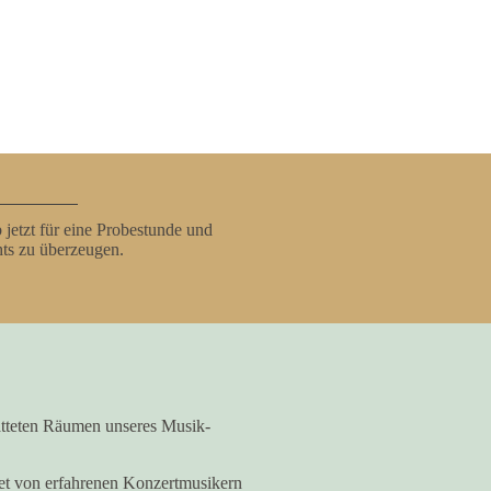
b jetzt für eine Probestunde und
hts zu überzeugen.
tatteten Räumen unseres Musik-
itet von erfahrenen Konzertmusikern