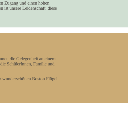
hen Zugang und einen hohen
 ist unsere Leidenschaft, diese
nnen die Gelegenheit an einem
die SchülerInnen, Familie und
em wunderschönen Boston Flügel