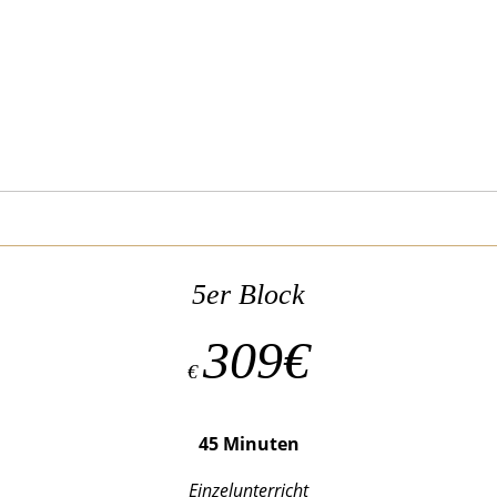
5er Block
309€
€
45 Minuten
Einzelunterricht