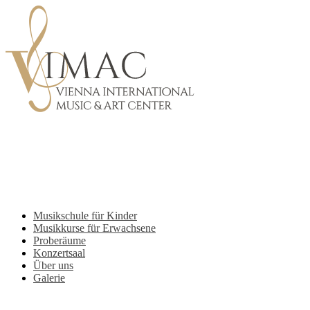
Skip
to
main
content
Menu
Musikschule für Kinder
Musikkurse für Erwachsene
Proberäume
Konzertsaal
Über uns
Galerie