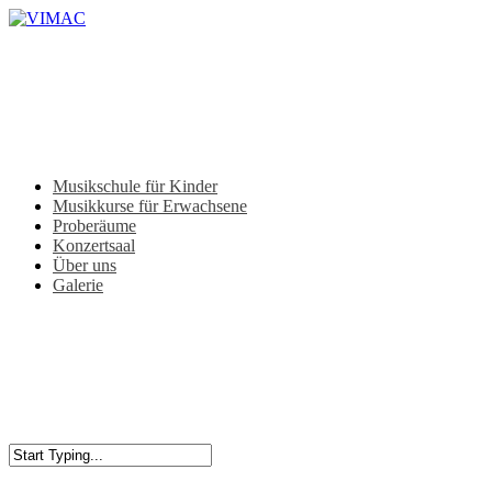
Skip
to
main
content
Menu
Musikschule für Kinder
Musikkurse für Erwachsene
Proberäume
Konzertsaal
Über uns
Galerie
Close