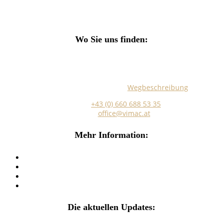
Search
Wo Sie uns finden:
Marokkanergasse 5/Stiege 5/EG Top 17
A-1030 Wien
Hier finden Sie eine genaue
Wegbeschreibung
.
Telefon:
+43 (0) 660 688 53 35
E-Mail:
office@vimac.at
Mehr Information:
Impressum
Datenschutz
Musikunterricht AGB´s
Stornobedingungen Miete
Die aktuellen Updates: