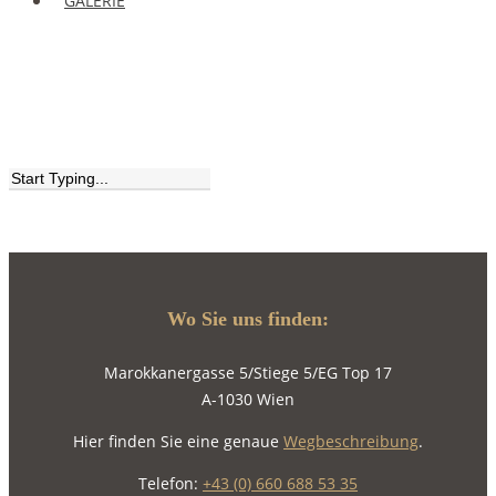
GALERIE
Close
Search
Wo Sie uns finden:
Marokkanergasse 5/Stiege 5/EG Top 17
A-1030 Wien
Hier finden Sie eine genaue
Wegbeschreibung
.
Telefon:
+43 (0) 660 688 53 35